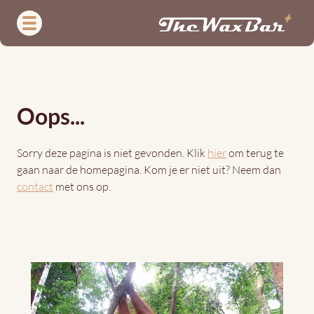
Overslaan
en
naar
de
404
inhoud
gaan
Oops...
Sorry deze pagina is niet gevonden. Klik
hier
om terug te
gaan naar de homepagina. Kom je er niet uit? Neem dan
contact
met ons op.