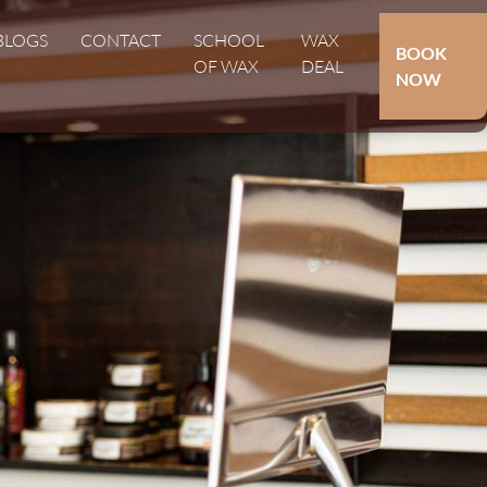
Hoofdnavigat
BLOGS
CONTACT
SCHOOL
WAX
Secundair
BOOK
OF WAX
DEAL
NOW