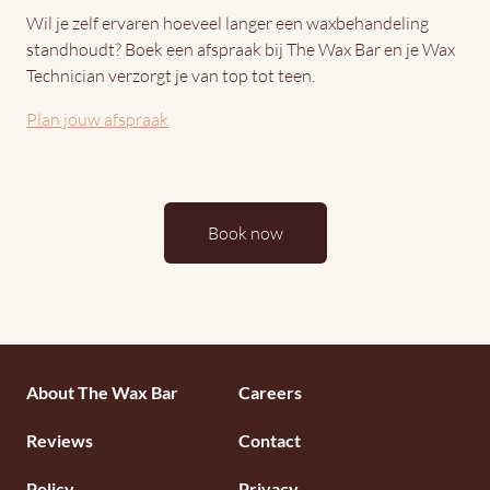
Wil je zelf ervaren hoeveel langer een waxbehandeling
standhoudt? Boek een afspraak bij The Wax Bar en je Wax
Technician verzorgt je van top tot teen.
Plan jouw afspraak
Book now
Footermenu
About The Wax Bar
Careers
1
Reviews
Contact
Policy
Privacy