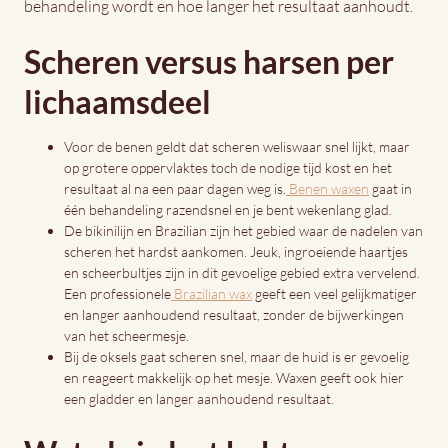
behandeling wordt en hoe langer het resultaat aanhoudt.
Scheren versus harsen per
lichaamsdeel
Voor de benen geldt dat scheren weliswaar snel lijkt, maar
op grotere oppervlaktes toch de nodige tijd kost en het
resultaat al na een paar dagen weg is.
Benen waxen
gaat in
één behandeling razendsnel en je bent wekenlang glad.
De bikinilijn en Brazilian zijn het gebied waar de nadelen van
scheren het hardst aankomen. Jeuk, ingroeiende haartjes
en scheerbultjes zijn in dit gevoelige gebied extra vervelend.
Een professionele
Brazilian wax
geeft een veel gelijkmatiger
en langer aanhoudend resultaat, zonder de bijwerkingen
van het scheermesje.
Bij de oksels gaat scheren snel, maar de huid is er gevoelig
en reageert makkelijk op het mesje. Waxen geeft ook hier
een gladder en langer aanhoudend resultaat.