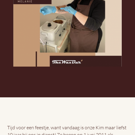
Tijd voor een feestje, want vandaag is onze Kim maar liefst
10 jaar bij ons in dienst! Ze begon op 1 juni 2011 als