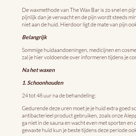
De waxmethode van The Wax Bar is zo snel en pijnlo
pijnlijk dan je verwacht en de pijn wordt steeds m
niet aan de huid. Hierdoor ligt de mate van pijn ook
Belangrijk
Sommige huidaandoeningen, medicijnen en cosmetic
zal je hier voldoende over informeren tijdens je c
Na het waxen
1. Schoonhouden
24 tot 48 uur na de behandeling:
Gedurende deze uren moet je je huid extra goed 
antibacterieel product gebruiken, zoals onze Alepp
ga niet in de sauna en wacht even met sporten en
gewaxte huid kun je beste tijdens deze periode oo