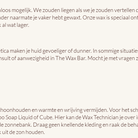
os mogelijk. We zouden liegen als we je zouden vertellen dat
inder naarmate je vaker hebt gewaxt. Onze wax is speciaal on
 al wat lager.
a maken je huid gevoeliger of dunner. In sommige situaties
onsult of aanwezigheid in The Wax Bar. Mocht je met vragen z
schoonhouden en warmte en wrijving vermijden. Voor het sc
o Soap Liquid of Cube. Hier kan de Wax Technician je over i
 de zonnebank. Draag geen knellende kleding en raak de be
k uit de zon houden.