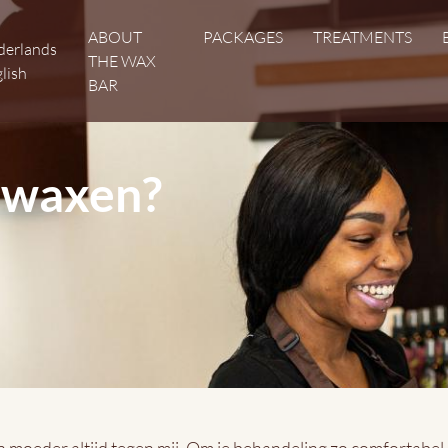
Hoofdnavigatie
ABOUT
PACKAGES
TREATMENTS
derlands
THE WAX
lish
BAR
 waxen?