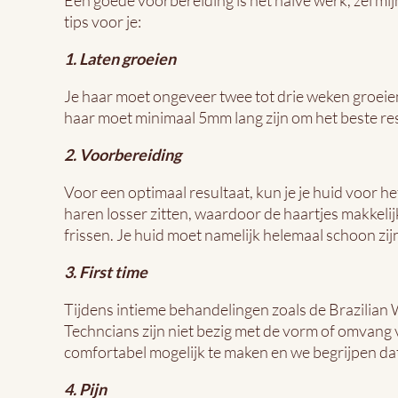
Een goede voorbereiding is het halve werk, zei mij
tips voor je:
1. Laten groeien
Je haar moet ongeveer twee tot drie weken groeien v
haar moet minimaal 5mm lang zijn om het beste res
2. Voorbereiding
Voor een optimaal resultaat, kun je je huid voor 
haren losser zitten, waardoor de haartjes makkel
frissen. Je huid moet namelijk helemaal schoon zijn
3. First time
Tijdens intieme behandelingen zoals de Brazilian
Techncians zijn niet bezig met de vorm of omvang v
comfortabel mogelijk te maken en we begrijpen dat
4. Pijn