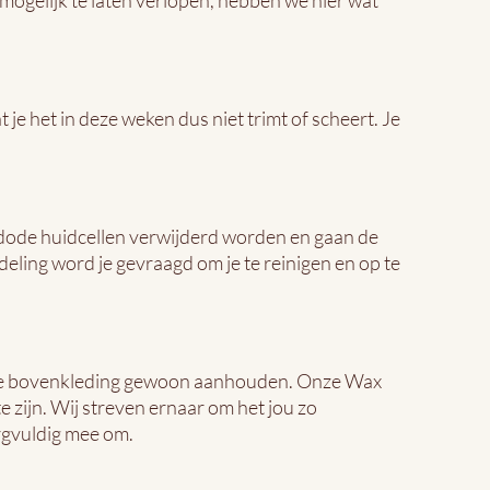
 mogelijk te laten verlopen, hebben we hier wat
 je het in deze weken dus niet trimt of scheert. Je
e dode huidcellen verwijderd worden en gaan de
ling word je gevraagd om je te reinigen en op te
unt je bovenkleding gewoon aanhouden. Onze Wax
e zijn. Wij streven ernaar om het jou zo
rgvuldig mee om.