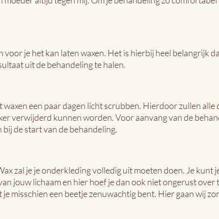
n moeder altijd tegen mij. Om je behandeling zo comfortabel
oor je het kan laten waxen. Het is hierbij heel belangrijk dat
ultaat uit de behandeling te halen.
het waxen een paar dagen licht scrubben. Hierdoor zullen all
ijker verwijderd kunnen worden. Voor aanvang van de behande
 bij de start van de behandeling.
 Wax zal je je onderkleding volledig uit moeten doen. Je k
an jouw lichaam en hier hoef je dan ook niet ongerust over t
 je misschien een beetje zenuwachtig bent. Hier gaan wij zo