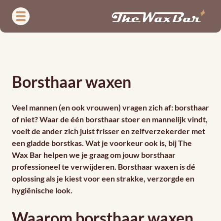
Overslaan
en
naar
de
Borsthaar
inhoud
gaan
waxen
Borsthaar waxen
Veel mannen (en ook vrouwen) vragen zich af: borsthaar
of niet? Waar de één borsthaar stoer en mannelijk vindt,
voelt de ander zich juist frisser en zelfverzekerder met
een gladde borstkas. Wat je voorkeur ook is, bij The
Wax Bar helpen we je graag om jouw borsthaar
professioneel te verwijderen. Borsthaar waxen is dé
oplossing als je kiest voor een strakke, verzorgde en
hygiënische look.
Waarom borsthaar waxen