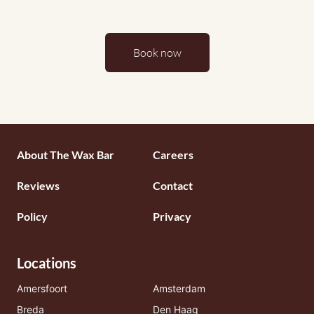
Book now
Footermenu
About The Wax Bar
Careers
1
Reviews
Contact
Policy
Privacy
Locations
Amersfoort
Amsterdam
Breda
Den Haag