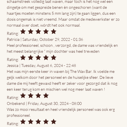
schaamstreek volledig laat waxen, maar toch is het nog wel een
dingetje om met gespreide benen èn ongeschoren (want de
haartjes moeten minstens 5 mm lang zijn) te gaan liggen, dus een
dosis ongemak is niet vreemd. Maar omdat de medewerkster er zo
normaal over doet, wórdt het ook normaal.
Rating:
Patricia | Saturday, October 29, 2022 - 01:36
Heel professioneel, schoon , verzorgd, de dame was vriendelijk en
het meest belangrijke “ mijn dochter was heel treveden
Rating:
Jessica | Tuesday, August 6, 2024 - 22:48
Het was mijn eerste keer in waxen bij The Wax Bar. Ik voelde me
geljk welkom door het personeel en de huiselijke sfeer. De lieve
dame die mij heeft gewaxd heeft er zeker voor gezorgd dat ik nog
een keer terug kom en mischien wel nog meer laat waxen !
Rating:
Onbekend | Friday, August 30, 2024 - 08:00
Was zo mooi resultaat en heel vriendelijk personeel was ook erg
professioneel.
Rating: