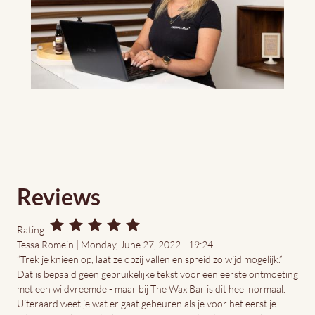
Reviews
Rating:
Tessa Romein | Monday, June 27, 2022 - 19:24
“Trek je knieën op, laat ze opzij vallen en spreid zo wijd mogelijk.”
Dat is bepaald geen gebruikelijke tekst voor een eerste ontmoeting
met een wildvreemde - maar bij The Wax Bar is dit heel normaal.
Uiteraard weet je wat er gaat gebeuren als je voor het eerst je